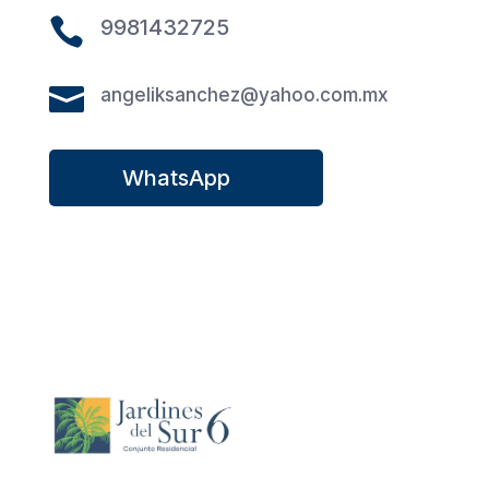

9981432725

angeliksanchez@yahoo.com.mx
WhatsApp